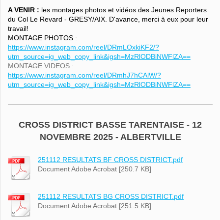
A VENIR :
les montages photos et vidéos des Jeunes Reporters
du Col Le Revard - GRESY/AIX. D'avance, merci à eux pour leur
travail!
MONTAGE PHOTOS :
https://www.instagram.com/reel/DRmLOxkiKF2/?
utm_source=ig_web_copy_link&igsh=MzRlODBiNWFlZA==
MONTAGE VIDEOS :
https://www.instagram.com/reel/DRmhJ7hCAlW/?
utm_source=ig_web_copy_link&igsh=MzRlODBiNWFlZA==
CROSS DISTRICT BASSE TARENTAISE - 12
NOVEMBRE 2025 - ALBERTVILLE
251112 RESULTATS BF CROSS DISTRICT.pdf
Document Adobe Acrobat [250.7 KB]
251112 RESULTATS BG CROSS DISTRICT.pdf
Document Adobe Acrobat [251.5 KB]