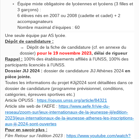
Équipe mixte obligatoire de lycéennes et lycéens (3 filles et
3 garçons) :
6 élèves nés en 2007 ou 2008 (cadette et cadet) + 2
accompagnateurs
Nombre maximal d’équipes : 60
Une seule équipe par AS lycée.
Dépôt de candidature :
→ Dépôt de la fiche de candidature (cf. en annexe du
dossier)
pour le 19 novembre 2023
, délai de rigueur
Rappel :
100% des établissements affiliés à l'UNSS, 100% des
participants licenciés à l'UNSS.
Dossier JIJ 2024 :
dossier de candidature JIJ Athènes 2024
en
pièce jointe.
Toutes les informations du projet #Jij2024 sont détaillées dans ce
dossier de candidature (programme prévisionnel, conditions,
catégories, épreuves sportives etc.)
Article OPUSS :
https://opuss.unss.org/article/84321
Article site web de l’AEFE :
https://www.aefe.fr/vie-du-
reseau/zoom-sur/jeux-internationaux-de-la-jeunesse-jij/edition-
2023/jeux-internationaux-de-la-jeunesse-athenes-les-inscriptions-
aux-jij-2024-sont-ouvertes
Pour en savoir plus :
Film Retour sur l’édition 2023 :
https://www.youtube.com/watch?