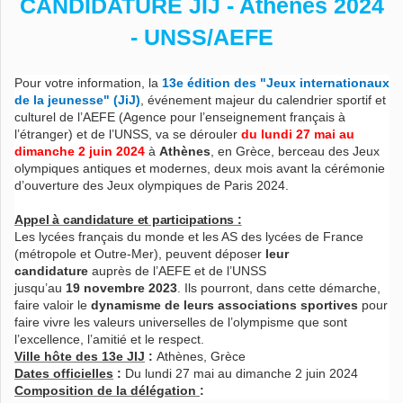
CANDIDATURE JIJ - Athènes 2024
- UNSS/AEFE
Pour votre information, la
13e édition des "Jeux internationaux
de la jeunesse" (JiJ)
, événement majeur du calendrier sportif et
culturel de l’AEFE (Agence pour l’enseignement français à
l’étranger) et de l’UNSS, va se dérouler
du lundi 27 mai au
dimanche 2 juin 2024
à
Athènes
, en Grèce, berceau des Jeux
olympiques antiques et modernes, deux mois avant la cérémonie
d’ouverture des Jeux olympiques de Paris 2024.
Appel à candidature et participations :
Les lycées français du monde et les AS des lycées de France
(métropole et Outre-Mer), peuvent déposer
leur
candidature
auprès de l’AEFE et de l’UNSS
jusqu’au
19 novembre 2023
. Ils pourront, dans cette démarche,
faire valoir le
dynamisme de leurs associations sportives
pour
faire vivre les valeurs universelles de l’olympisme que sont
l’excellence, l’amitié et le respect.
Ville hôte des 13e JIJ
:
Athènes, Grèce
Dates officielles
:
Du lundi 27 mai au dimanche 2 juin 2024
Composition de la délégation
: