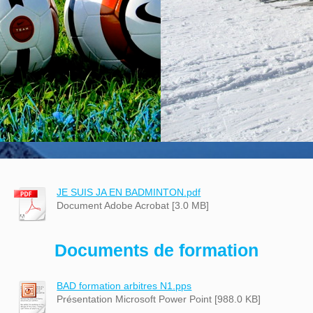
JE SUIS JA EN BADMINTON.pdf
Document Adobe Acrobat [3.0 MB]
Documents de formation
BAD formation arbitres N1.pps
Présentation Microsoft Power Point [988.0 KB]