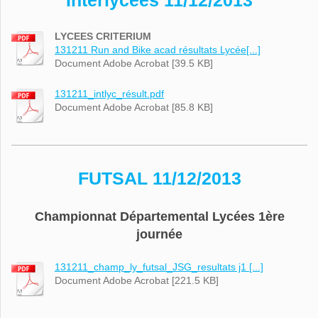
Interlycées 11/12/2013
LYCEES CRITERIUM
131211 Run and Bike acad résultats Lycée[...]
Document Adobe Acrobat [39.5 KB]
131211_intlyc_résult.pdf
Document Adobe Acrobat [85.8 KB]
FUTSAL 11/12/2013
Championnat Départemental Lycées 1ère
journée
131211_champ_ly_futsal_JSG_resultats j1 [...]
Document Adobe Acrobat [221.5 KB]