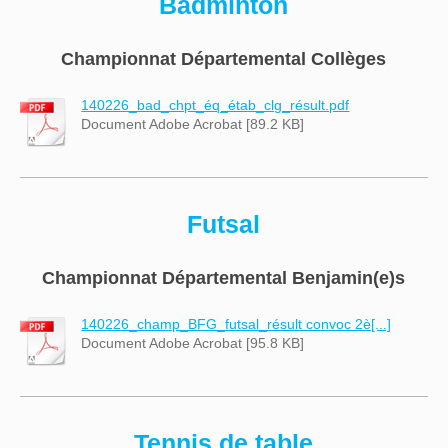
Badminton
Championnat Départemental Collèges
140226_bad_chpt_éq_étab_clg_résult.pdf
Document Adobe Acrobat [89.2 KB]
Futsal
Championnat Départemental Benjamin(e)s
140226_champ_BFG_futsal_résult convoc 2è[...]
Document Adobe Acrobat [95.8 KB]
Tennis de table