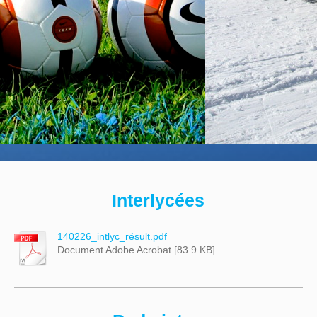
Interlycées
140226_intlyc_résult.pdf
Document Adobe Acrobat [83.9 KB]