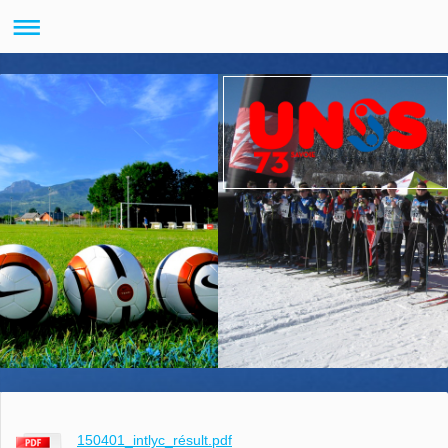
150401_intlyc_résult.pdf