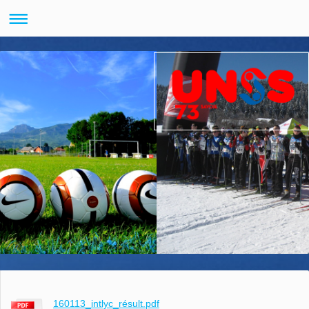
160113_intlyc_résult.pdf